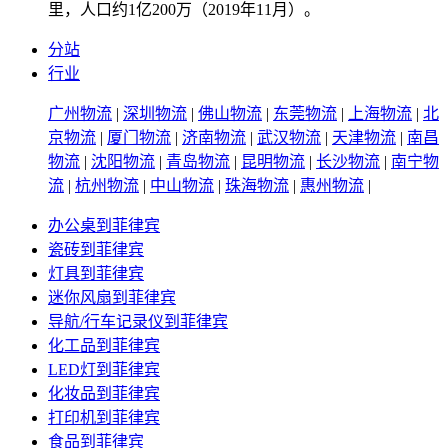
里，人口约1亿200万（2019年11月）。
分站
行业
广州物流
|
深圳物流
|
佛山物流
|
东莞物流
|
上海物流
|
北
京物流
|
厦门物流
|
济南物流
|
武汉物流
|
天津物流
|
南昌
物流
|
沈阳物流
|
青岛物流
|
昆明物流
|
长沙物流
|
南宁物
流
|
杭州物流
|
中山物流
|
珠海物流
|
惠州物流
|
办公桌到菲律宾
瓷砖到菲律宾
灯具到菲律宾
迷你风扇到菲律宾
导航/行车记录仪到菲律宾
化工品到菲律宾
LED灯到菲律宾
化妆品到菲律宾
打印机到菲律宾
食品到菲律宾